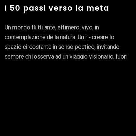
I 50 passi verso la meta
Un mondo fluttuante, effimero, vivo, in
contemplazione della natura. Un ri- creare lo
spazio circostante in senso poetico, invitando
sempre chi osserva ad un viaggio visionario, fuori
e dentro di sé. Il carattere decorativo della linea
curva, il dinamismodelle firme, animano le
composizioni, figure in movimento, in cui lo
sguardo dello spettatore viene stimolato alla
ricerca della propria emozione, dalla materia, dai
toni vistosi, dai colori ricercari con contrasti, a
volte, estremamente violenti. Il risultato è una
trasmutazionedel paesaggio, capace di rievocare