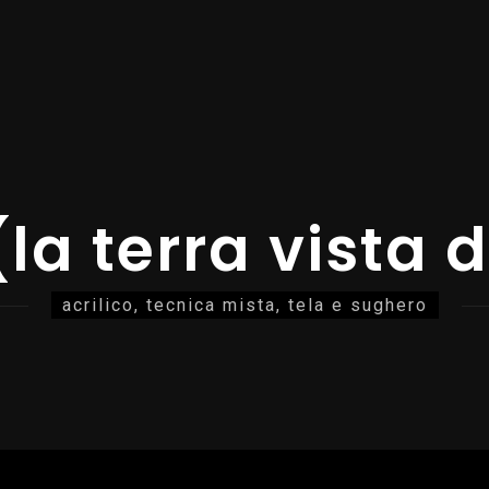
a terra vista d
acrilico, tecnica mista, tela e sughero