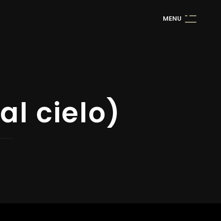
M
E
N
U
al cielo)