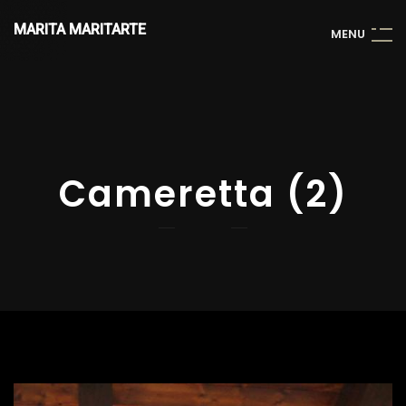
MARITA MARITARTE
M
E
N
U
Cameretta (2)