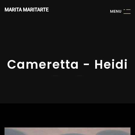
MARITA MARITARTE
M
E
N
U
Cameretta - Heidi