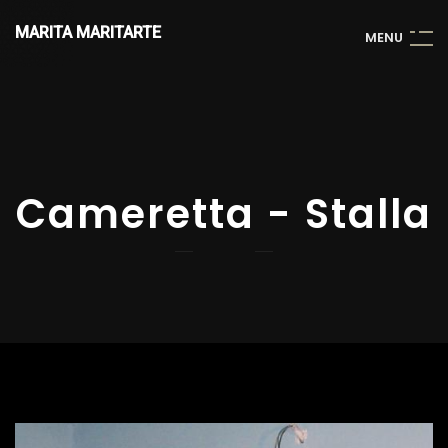
MARITA MARITARTE
M
E
N
U
Cameretta - Stalla