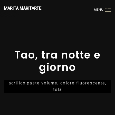
MARITA MARITARTE
M
E
N
U
Tao, tra notte e
giorno
acrilico,paste volume, colore fluorescente,
tela