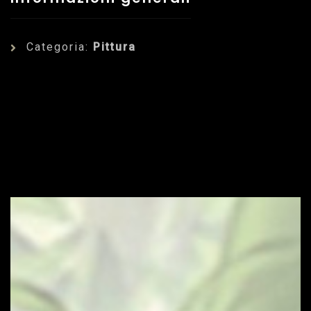
Categoria:
Pittura