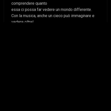
comprendere quanto
essa ci possa far vedere un mondo differente.
Con la musica, anche un cieco può immaginare e
vedere oltre!
La musica, con la sua vibrazione, ha il potere di
cambiare le
nostre emozioni modificando ciò che vediamo,
perchè essa si trasforma
a seconda della nostra sensibilità.
Informazioni generali
Categoria:
Pittura
Eseguita il:
2014